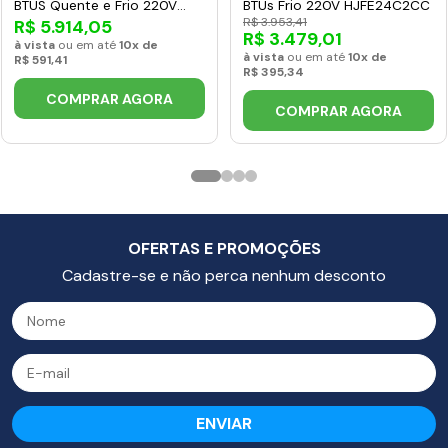
BTUS Quente e Frio 220V
BTUs Frio 220V HJFE24C2CC
S3UW18KL31C.EB2GAM1
R$ 3.953,41
R$ 5.914,05
R$ 3.479,01
à vista
ou em até
10x de
à vista
ou em até
10x de
R$ 591,41
R$ 395,34
COMPRAR AGORA
COMPRAR AGORA
OFERTAS E PROMOÇÕES
Cadastre-se e não perca nenhum desconto
ENVIAR