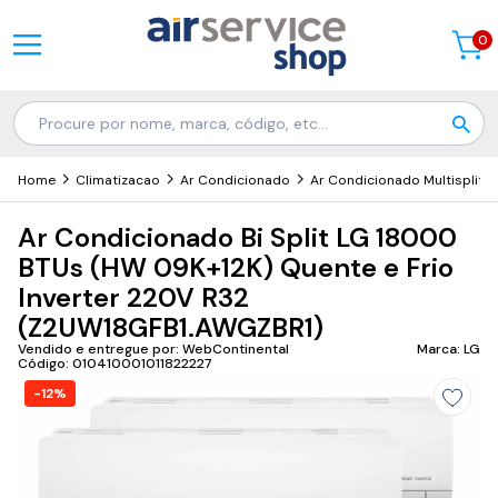
0
Home
Climatizacao
Ar Condicionado
Ar Condicionado Multisplit
Ar Condicionado Bi Split LG 18000
BTUs (HW 09K+12K) Quente e Frio
Inverter 220V R32
(Z2UW18GFB1.AWGZBR1)
Vendido e entregue por: WebContinental
Marca: LG
Código: 010410001011822227
-12%