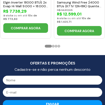
Elgin Inverter 18000 BTUS 2x
Samsung Wind Free 24000
Evap Hi Wall 9.000 + 18.000
BTUs (K7 1V 12K+18K) Quente
Quente e Frio 220V
e Frio Inverter 220V R410A
R$ 14.317,05
R$ 7.738,29
R$ 12.599,01
MTQE18C2CB
(AJ068AXJ3KH-AZ)
à vista
ou em até
10x de
à vista
ou em até
10x de
R$ 773,83
R$ 1.431,71
COMPRAR AGORA
COMPRAR AGORA
OFERTAS E PROMOÇÕES
Cadastre-se e não perca nenhum desconto
ENVIAR