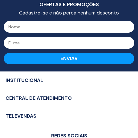
OFERTAS E PROMOÇÕES
Cadastre-se e não perca nenhum desconto
ENVIAR
INSTITUCIONAL
Sobre a Empresa
CENTRAL DE ATENDIMENTO
Política de Privacidade (LGPD)
Minha Conta
TELEVENDAS
Compras e Pedidos
Trocas e Devoluções
51991411206
Dúvidas Frequentes
REDES SOCIAIS
8:00hrs - 12:00hrs e 13:00hrs - 18:00hrs