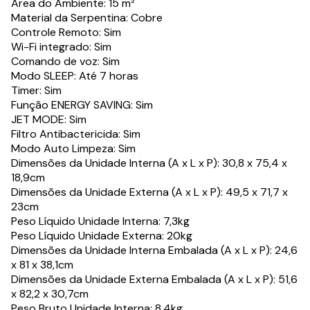
Área do Ambiente: 15 m²
Material da Serpentina: Cobre
Controle Remoto: Sim
Wi-Fi integrado: Sim
Comando de voz: Sim
Modo SLEEP: Até 7 horas
Timer: Sim
Função ENERGY SAVING: Sim
JET MODE: Sim
Filtro Antibactericida: Sim
Modo Auto Limpeza: Sim
Dimensões da Unidade Interna (A x L x P): 30,8 x 75,4 x
18,9cm
Dimensões da Unidade Externa (A x L x P): 49,5 x 71,7 x
23cm
Peso Líquido Unidade Interna: 7,3kg
Peso Líquido Unidade Externa: 20kg
Dimensões da Unidade Interna Embalada (A x L x P): 24,6
x 81 x 38,1cm
Dimensões da Unidade Externa Embalada (A x L x P): 51,6
x 82,2 x 30,7cm
Peso Bruto Unidade Interna: 8,4kg