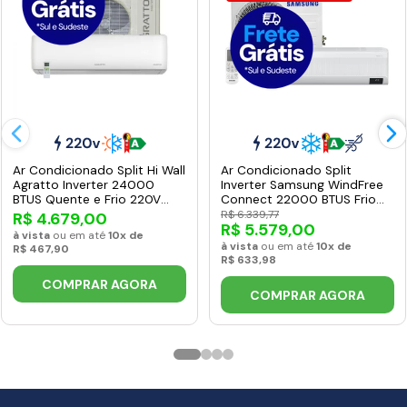
Ar Condicionado Split Hi Wall
Ar Condicionado Split
Agratto Inverter 24000
Inverter Samsung WindFree
BTUS Quente e Frio 220V
Connect 22000 BTUS Frio
LCS24QF-02I
220V AR24BVFAAWKXAZ
R$ 6.339,77
R$ 4.679,00
R$ 5.579,00
à vista
ou em até
10x de
à vista
ou em até
10x de
R$ 467,90
R$ 633,98
COMPRAR AGORA
COMPRAR AGORA